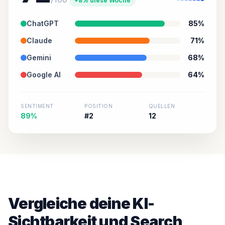
+8% diese Woche
ChatGPT
85%
Claude
71%
Gemini
68%
Google AI
64%
SENTIMENT
POSITION
QUELLEN
89%
#2
12
Vergleiche deine KI-
Sichtbarkeit und Search