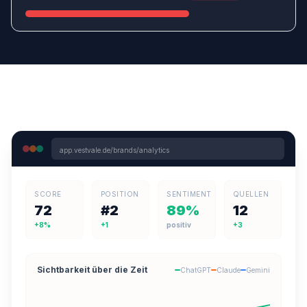
app.vestvale.de/brands/analytics
SCORE
POSITION
SENTIMENT
QUELLEN
72
#2
89%
12
+8%
+1
positiv
+3
Sichtbarkeit über die Zeit
ChatGPT
Claude
Gemini